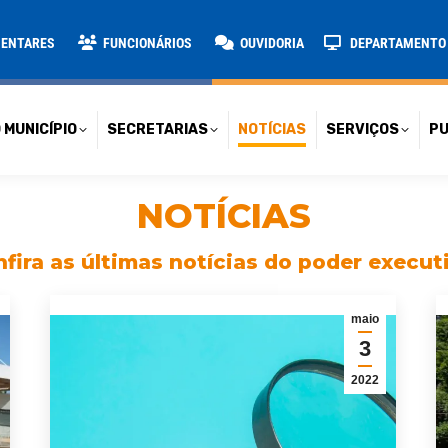
TARIAS
NOTÍCIAS
SERVIÇOS
PUBLICAÇÕES
CONT
MENTARES
FUNCIONÁRIOS
OUVIDORIA
DEPARTAMENTO D
 MUNICÍPIO
SECRETARIAS
NOTÍCIAS
SERVIÇOS
PU
NOTÍCIAS
fira as últimas notícias do poder execut
maio
3
2022