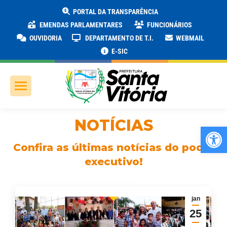
PORTAL DA TRANSPARÊNCIA
EMENDAS PARLAMENTARES
FUNCIONÁRIOS
OUVIDORIA
DEPARTAMENTO DE T.I.
WEBMAIL
E-SIC
NOTÍCIAS
Ab
Confira as últimas notícias do poder
executivo!
jan
25