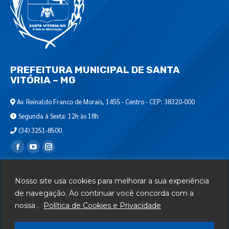
PREFEITURA MUNICIPAL DE SANTA
VITÓRIA – MG
Av. Reinaldo Franco de Morais, 1455 - Centro - CEP: 38320-000
Segunda à Sexta: 12h às 18h
(34) 3251-8500
Encontre-nos em:
Webmail
Nosso site usa cookies para melhorar a sua experiência
Departamento de T.I.
de navegação. Ao continuar você concorda com a
nossa .
Política de Cookies e Privacidade
Serviços
Telefones Úteis