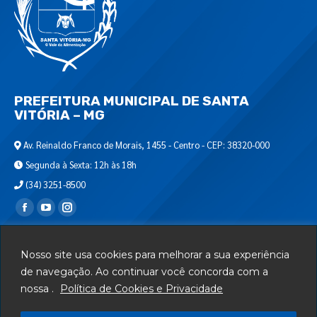
PREFEITURA MUNICIPAL DE SANTA
VITÓRIA – MG
Av. Reinaldo Franco de Morais, 1455 - Centro - CEP: 38320-000
Segunda à Sexta: 12h às 18h
(34) 3251-8500
Encontre-nos em:
Webmail
Nosso site usa cookies para melhorar a sua experiência
Departamento de T.I.
de navegação. Ao continuar você concorda com a
nossa .
Política de Cookies e Privacidade
Serviços
Telefones Úteis