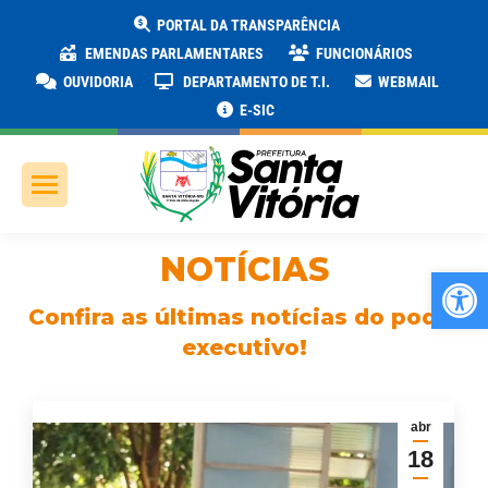
PORTAL DA TRANSPARÊNCIA
EMENDAS PARLAMENTARES
FUNCIONÁRIOS
OUVIDORIA
DEPARTAMENTO DE T.I.
WEBMAIL
E-SIC
NOTÍCIAS
Ab
Confira as últimas notícias do poder
executivo!
abr
18