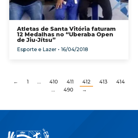
Atletas de Santa Vitória faturam
12 Medalhas no “Uberaba Open
de Jiu-Jítsu”
Esporte e Lazer
16/04/2018
←
1
…
410
411
412
413
414
…
490
→