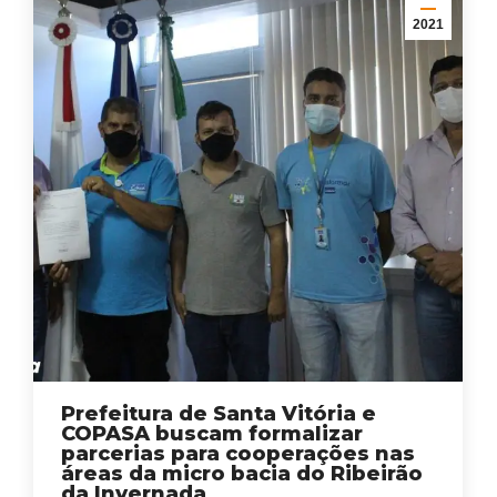
2021
Prefeitura de Santa Vitória e
COPASA buscam formalizar
parcerias para cooperações nas
áreas da micro bacia do Ribeirão
da Invernada