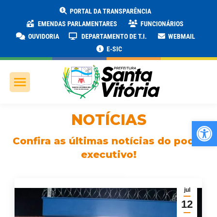
PORTAL DA TRANSPARÊNCIA
EMENDAS PARLAMENTARES
FUNCIONÁRIOS
OUVIDORIA
DEPARTAMENTO DE T.I.
WEBMAIL
E-SIC
NOTÍCIAS
Ab
Confira as últimas notícias do poder
executivo!
jul
12