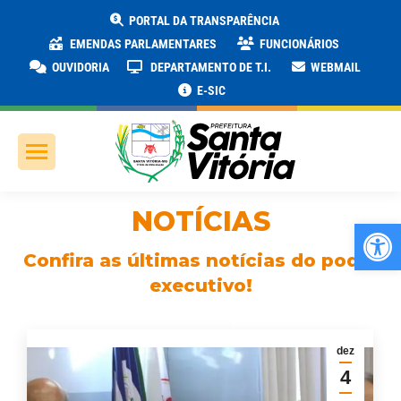
PORTAL DA TRANSPARÊNCIA
EMENDAS PARLAMENTARES
FUNCIONÁRIOS
OUVIDORIA
DEPARTAMENTO DE T.I.
WEBMAIL
E-SIC
NOTÍCIAS
Ab
Confira as últimas notícias do poder
executivo!
dez
4