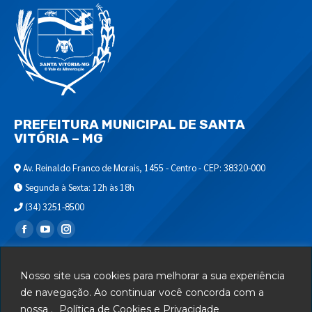
PREFEITURA MUNICIPAL DE SANTA
VITÓRIA – MG
Av. Reinaldo Franco de Morais, 1455 - Centro - CEP: 38320-000
Segunda à Sexta: 12h às 18h
(34) 3251-8500
Encontre-nos em:
Webmail
Nosso site usa cookies para melhorar a sua experiência
Departamento de T.I.
de navegação. Ao continuar você concorda com a
nossa .
Política de Cookies e Privacidade