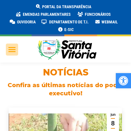
PORTAL DA TRANSPARÊNCIA
EMENDAS PARLAMENTARES
FUNCIONÁRIOS
OUVIDORIA
DEPARTAMENTO DE T.I.
WEBMAIL
E-SIC
NOTÍCIAS
Ab
Confira as últimas notícias do poder
executivo!
jun
8