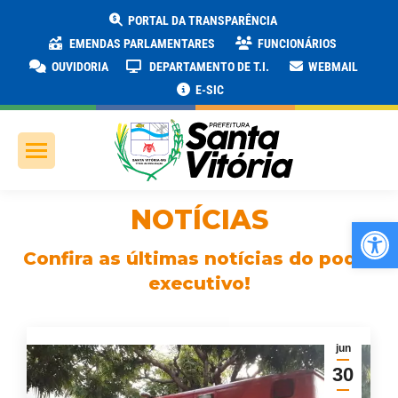
PORTAL DA TRANSPARÊNCIA
EMENDAS PARLAMENTARES
FUNCIONÁRIOS
OUVIDORIA
DEPARTAMENTO DE T.I.
WEBMAIL
E-SIC
NOTÍCIAS
Ab
Confira as últimas notícias do poder
executivo!
jun
30