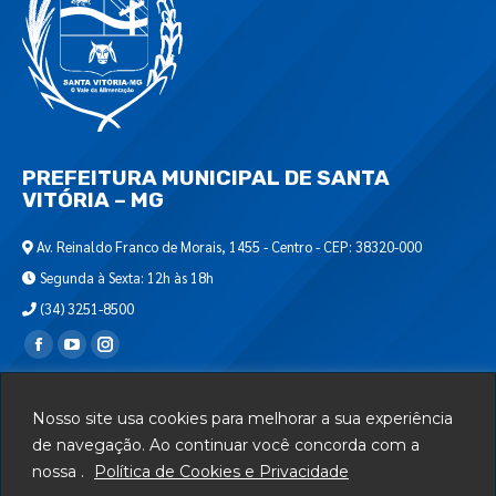
PREFEITURA MUNICIPAL DE SANTA
VITÓRIA – MG
Av. Reinaldo Franco de Morais, 1455 - Centro - CEP: 38320-000
Segunda à Sexta: 12h às 18h
(34) 3251-8500
Encontre-nos em:
Webmail
Nosso site usa cookies para melhorar a sua experiência
Departamento de T.I.
de navegação. Ao continuar você concorda com a
nossa .
Política de Cookies e Privacidade
Serviços