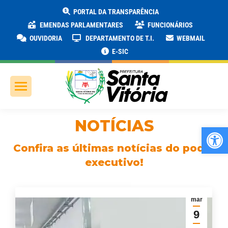
PORTAL DA TRANSPARÊNCIA
EMENDAS PARLAMENTARES
FUNCIONÁRIOS
OUVIDORIA
DEPARTAMENTO DE T.I.
WEBMAIL
E-SIC
NOTÍCIAS
Ab
Confira as últimas notícias do poder
executivo!
mar
9