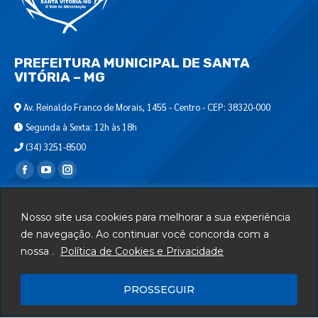
PREFEITURA MUNICIPAL DE SANTA
VITÓRIA – MG
Av. Reinaldo Franco de Morais, 1455 - Centro - CEP: 38320-000
Segunda à Sexta: 12h às 18h
(34) 3251-8500
Encontre-nos em:
Webmail
Nosso site usa cookies para melhorar a sua experiência
Departamento de T.I.
de navegação. Ao continuar você concorda com a
nossa .
Política de Cookies e Privacidade
Serviços
Telefones Úteis
PROSSEGUIR
Mapa do Site