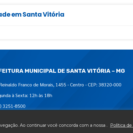
ade em Santa Vitória
FEITURA MUNICIPAL DE SANTA VITÓRIA – MG
Reinaldo Franco de Morais, 1455 - Centro - CEP: 38320-000
unda à Sexta: 12h às 18h
) 3251-8500
tre-nos em:
navegação. Ao continuar você concorda com a nossa .
Política de