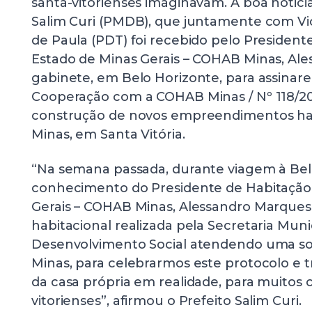
santa-vitorienses imaginavam. A boa noticia
Salim Curi (PMDB), que juntamente com Vi
de Paula (PDT) foi recebido pelo President
Estado de Minas Gerais – COHAB Minas, Al
gabinete, em Belo Horizonte, para assinar
Cooperação com a COHAB Minas / Nº 118/201
construção de novos empreendimentos ha
Minas, em Santa Vitória.
“Na semana passada, durante viagem à Bel
conhecimento do Presidente de Habitação
Gerais – COHAB Minas, Alessandro Marque
habitacional realizada pela Secretaria Muni
Desenvolvimento Social atendendo uma so
Minas, para celebrarmos este protocolo e 
da casa própria em realidade, para muitos 
vitorienses”, afirmou o Prefeito Salim Curi.