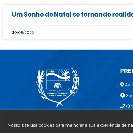
Um Sonho de Natal se tornando realid
30/09/2025
PRE
Av. 
Seg
(34
Encon
Nosso site usa cookies para melhorar a sua experiência de 