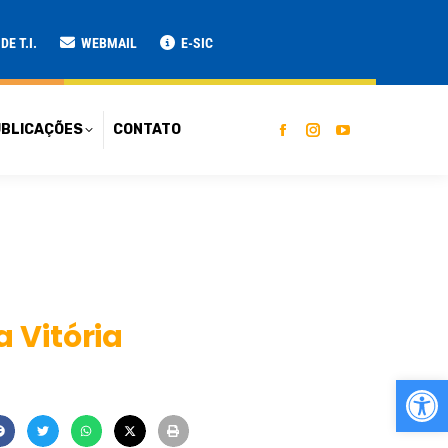
ATO
E T.I.
WEBMAIL
E-SIC
BLICAÇÕES
CONTATO
 Vitória
Ab