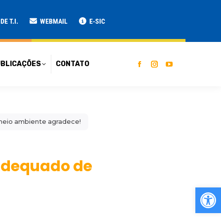
ATO
E T.I.
WEBMAIL
E-SIC
BLICAÇÕES
CONTATO
o meio ambiente agradece!
nadequado de
Ab