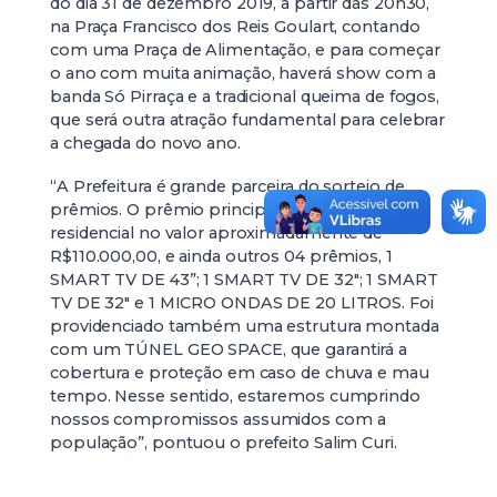
do dia 31 de dezembro 2019, a partir das 20h30,
na Praça Francisco dos Reis Goulart, contando
com uma Praça de Alimentação, e para começar
o ano com muita animação, haverá show com a
banda Só Pirraça e a tradicional queima de fogos,
que será outra atração fundamental para celebrar
a chegada do novo ano.
“A Prefeitura é grande parceira do sorteio de
prêmios. O prêmio principal é uma casa
residencial no valor aproximadamente de
R$110.000,00, e ainda outros 04 prêmios, 1
SMART TV DE 43”; 1 SMART TV DE 32″; 1 SMART
TV DE 32″ e 1 MICRO ONDAS DE 20 LITROS. Foi
providenciado também uma estrutura montada
com um TÚNEL GEO SPACE, que garantirá a
cobertura e proteção em caso de chuva e mau
tempo. Nesse sentido, estaremos cumprindo
nossos compromissos assumidos com a
população”, pontuou o prefeito Salim Curi.