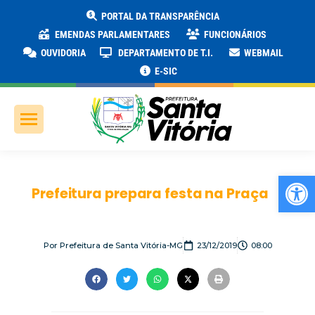
PORTAL DA TRANSPARÊNCIA
EMENDAS PARLAMENTARES
FUNCIONÁRIOS
OUVIDORIA
DEPARTAMENTO DE T.I.
WEBMAIL
E-SIC
Ab
Prefeitura prepara festa na Praça
Por
Prefeitura de Santa Vitória-MG
23/12/2019
08:00