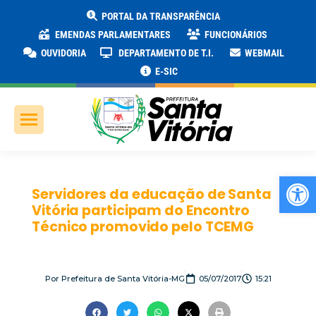
PORTAL DA TRANSPARÊNCIA
EMENDAS PARLAMENTARES
FUNCIONÁRIOS
OUVIDORIA
DEPARTAMENTO DE T.I.
WEBMAIL
E-SIC
Ab
Servidores da educação de Santa
Vitória participam do Encontro
Técnico promovido pelo TCEMG
Por
Prefeitura de Santa Vitória-MG
05/07/2017
15:21