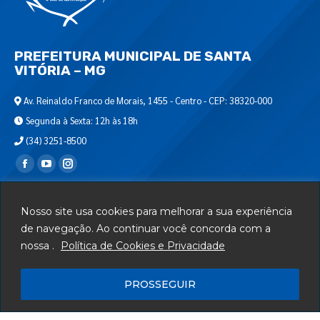
PREFEITURA MUNICIPAL DE SANTA
VITÓRIA – MG
Av. Reinaldo Franco de Morais, 1455 - Centro - CEP: 38320-000
Segunda à Sexta: 12h às 18h
(34) 3251-8500
Encontre-nos em:
Webmail
Nosso site usa cookies para melhorar a sua experiência
Departamento de T.I.
de navegação. Ao continuar você concorda com a
nossa .
Política de Cookies e Privacidade
Serviços
Telefones Úteis
PROSSEGUIR
Mapa do Site