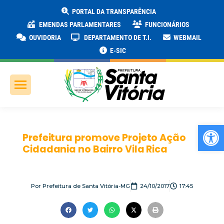
PORTAL DA TRANSPARÊNCIA
EMENDAS PARLAMENTARES
FUNCIONÁRIOS
OUVIDORIA
DEPARTAMENTO DE T.I.
WEBMAIL
E-SIC
Ab
Prefeitura promove Projeto Ação
Cidadania no Bairro Vila Rica
Por
Prefeitura de Santa Vitória-MG
24/10/2017
17:45