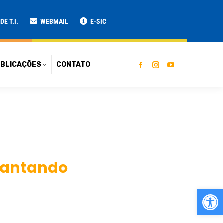
ATO
E T.I.
WEBMAIL
E-SIC
BLICAÇÕES
CONTATO
lantando
Ab