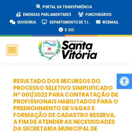
PORTAL DA TRANSPARÊNCIA
EMENDAS PARLAMENTARES
FUNCIONÁRIOS
OUVIDORIA
DEPARTAMENTO DE T.I.
WEBMAIL
E-SIC
Ab
RESULTADO DOS RECURSOS DO
PROCESSO SELETIVO SIMPLIFICADO
Nº 001/2022 PARA CONTRATAÇÃO DE
PROFISSIONAIS HABILITADOS PARA O
PREENCHIMENTO DE VAGAS E
FORMAÇÃO DE CADASTRO RESERVA,
A FIM DE ATENDER AS NECESSIDADES
DA SECRETARIA MUNICIPAL DE