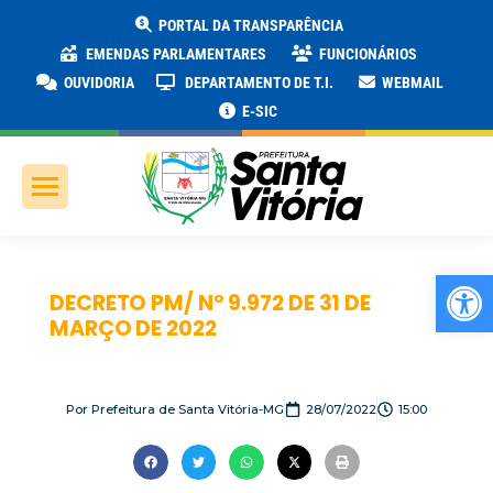
PORTAL DA TRANSPARÊNCIA
EMENDAS PARLAMENTARES
FUNCIONÁRIOS
OUVIDORIA
DEPARTAMENTO DE T.I.
WEBMAIL
E-SIC
Ab
DECRETO PM/ Nº 9.972 DE 31 DE
MARÇO DE 2022
Por
Prefeitura de Santa Vitória-MG
28/07/2022
15:00