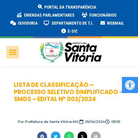
PORTAL DA TRANSPARÊNCIA
EMENDAS PARLAMENTARES
FUNCIONÁRIOS
OUVIDORIA
DEPARTAMENTO DE T.I.
WEBMAIL
E-SIC
Ab
LISTA DE CLASSIFICAÇÃO –
PROCESSO SELETIVO SIMPLIFICADO –
SMDS – EDITAL N° 002/2024
Por
Prefeitura de Santa Vitória-MG
05/04/2024
08:05