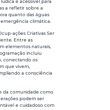
lúdica e acessível para
s a refletir sobre a
fora quanto das águas
 emergência climática.
up-ações Criativas Ser
ente. Entre as
com elementos naturais,
programação incluiu
, conectando os
em que vivem,
mpliando a consciência
as e da comunidade como
gerações podem ser
tentável e cuidadoso com