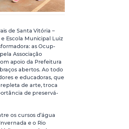
is de Santa Vitória –
e Escola Municipal Luiz
sformadora: as Ocup-
 pela Associação
om apoio da Prefeitura
 braços abertos. Ao todo
dores e educadoras, que
epleta de arte, troca
portância de preservá-
ntre os cursos d’água
 Invernada e o Rio