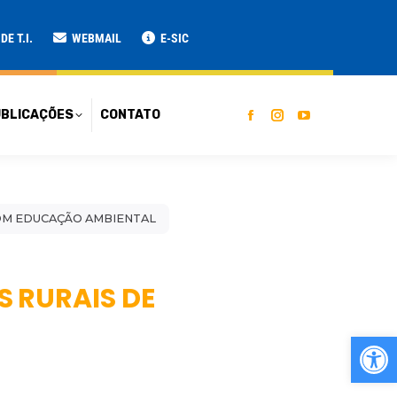
ATO
E T.I.
WEBMAIL
E-SIC
BLICAÇÕES
CONTATO
COM EDUCAÇÃO AMBIENTAL
 RURAIS DE
Ab