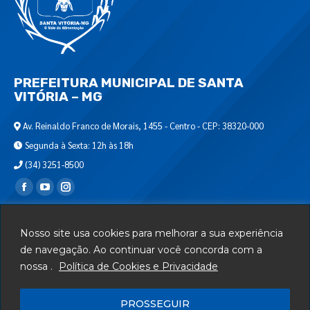
PREFEITURA MUNICIPAL DE SANTA
VITÓRIA – MG
Av. Reinaldo Franco de Morais, 1455 - Centro - CEP: 38320-000
Segunda à Sexta: 12h às 18h
(34) 3251-8500
Encontre-nos em:
Webmail
Nosso site usa cookies para melhorar a sua experiência
Departamento de T.I.
de navegação. Ao continuar você concorda com a
nossa .
Política de Cookies e Privacidade
Serviços
Telefones Úteis
PROSSEGUIR