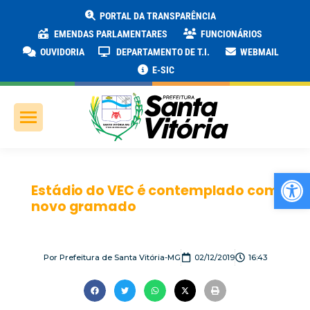
PORTAL DA TRANSPARÊNCIA
EMENDAS PARLAMENTARES
FUNCIONÁRIOS
OUVIDORIA
DEPARTAMENTO DE T.I.
WEBMAIL
E-SIC
Ab
Estádio do VEC é contemplado com
novo gramado
Por
Prefeitura de Santa Vitória-MG
02/12/2019
16:43