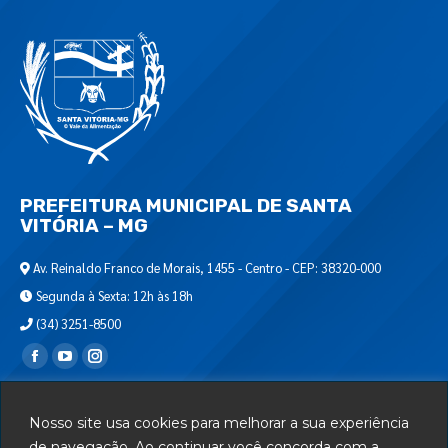
PREFEITURA MUNICIPAL DE SANTA
VITÓRIA – MG
Av. Reinaldo Franco de Morais, 1455 - Centro - CEP: 38320-000
Segunda à Sexta: 12h às 18h
(34) 3251-8500
Encontre-nos em:
Webmail
Nosso site usa cookies para melhorar a sua experiência
Departamento de T.I.
de navegação. Ao continuar você concorda com a