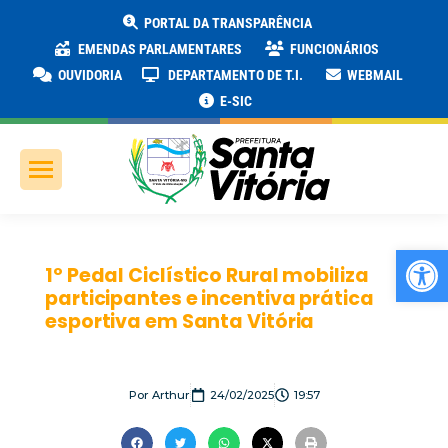
PORTAL DA TRANSPARÊNCIA
EMENDAS PARLAMENTARES
FUNCIONÁRIOS
OUVIDORIA
DEPARTAMENTO DE T.I.
WEBMAIL
E-SIC
Ab
1º Pedal Ciclístico Rural mobiliza
participantes e incentiva prática
esportiva em Santa Vitória
Por
Arthur
24/02/2025
19:57