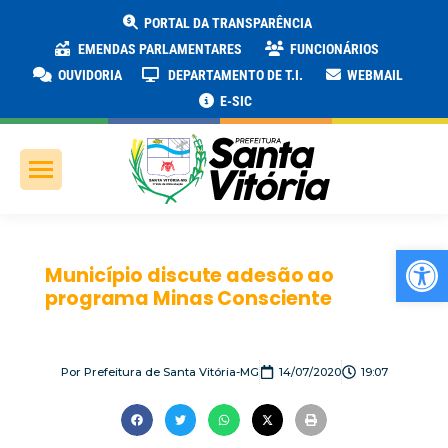
PORTAL DA TRANSPARÊNCIA
EMENDAS PARLAMENTARES
FUNCIONÁRIOS
OUVIDORIA
DEPARTAMENTO DE T.I.
WEBMAIL
E-SIC
Ab
Município discute adesão ao
programa Minas Consciente
Por
Prefeitura de Santa Vitória-MG
14/07/2020
19:07