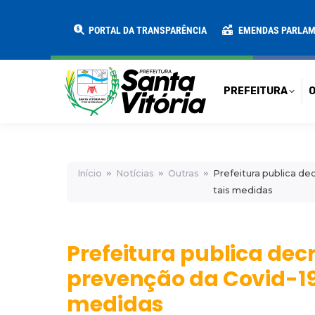
PREFEITURA
O MUNICÍPIO
SECRE
PORTAL DA TRANSPARÊNCIA
EMENDAS PARLA
PREFEITURA
O
Início
Notícias
Outras
Prefeitura publica d
tais medidas
Prefeitura publica de
prevenção da Covid-19
medidas