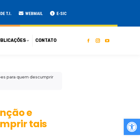
ATO
E T.I.
WEBMAIL
E-SIC
BLICAÇÕES
CONTATO
ções para quem descumprir
enção e
Ab
mprir tais