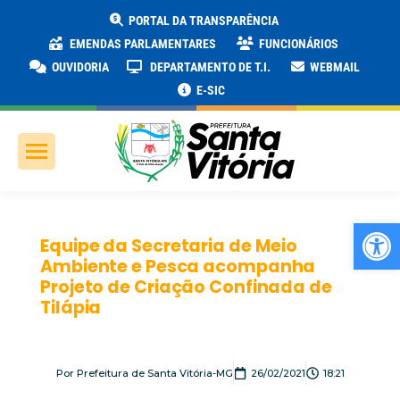
PORTAL DA TRANSPARÊNCIA
EMENDAS PARLAMENTARES
FUNCIONÁRIOS
OUVIDORIA
DEPARTAMENTO DE T.I.
WEBMAIL
E-SIC
Ab
Equipe da Secretaria de Meio
Ambiente e Pesca acompanha
Projeto de Criação Confinada de
Tilápia
Por
Prefeitura de Santa Vitória-MG
26/02/2021
18:21