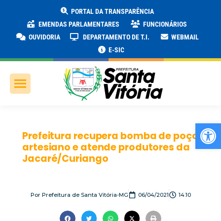
PORTAL DA TRANSPARÊNCIA
EMENDAS PARLAMENTARES
FUNCIONÁRIOS
OUVIDORIA
DEPARTAMENTO DE T.I.
WEBMAIL
E-SIC
Ab
Prefeitura recupera bomba de poço
artesiano e atende produtores da
Jacaré/Curiango
Por
Prefeitura de Santa Vitória-MG
06/04/2021
14:10