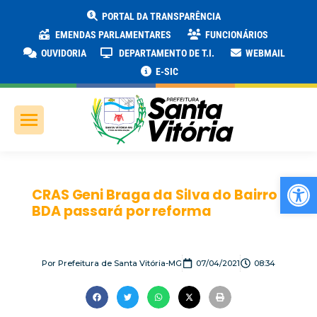
PORTAL DA TRANSPARÊNCIA
EMENDAS PARLAMENTARES
FUNCIONÁRIOS
OUVIDORIA
DEPARTAMENTO DE T.I.
WEBMAIL
E-SIC
Ab
CRAS Geni Braga da Silva do Bairro
BDA passará por reforma
Por
Prefeitura de Santa Vitória-MG
07/04/2021
08:34