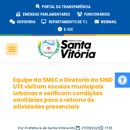
PORTAL DA TRANSPARÊNCIA
EMENDAS PARLAMENTARES
FUNCIONÁRIOS
OUVIDORIA
DEPARTAMENTO DE T.I.
WEBMAIL
E-SIC
Ab
Equipe da SMEC e Diretoria do SIND
UTE visitam escolas municipais
urbanas e verificam condições
sanitárias para o retorno às
atividades presenciais
Por
Prefeitura de Santa Vitória-MG
27/09/2021
17:33