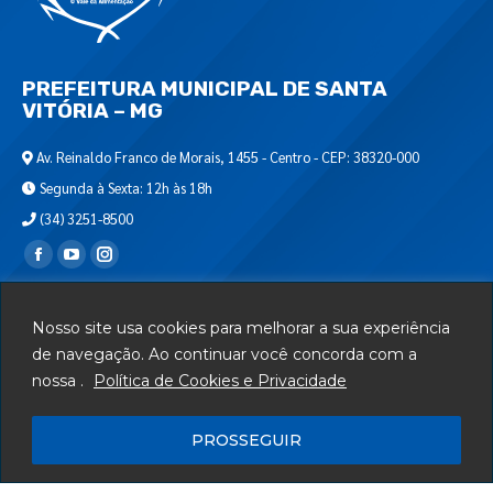
PREFEITURA MUNICIPAL DE SANTA
VITÓRIA – MG
Av. Reinaldo Franco de Morais, 1455 - Centro - CEP: 38320-000
Segunda à Sexta: 12h às 18h
(34) 3251-8500
Encontre-nos em:
Webmail
Nosso site usa cookies para melhorar a sua experiência
Departamento de T.I.
de navegação. Ao continuar você concorda com a
nossa .
Política de Cookies e Privacidade
Serviços
Telefones Úteis
PROSSEGUIR
Mapa do Site