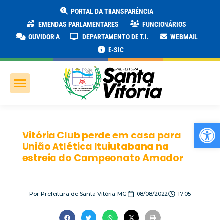
PORTAL DA TRANSPARÊNCIA
EMENDAS PARLAMENTARES
FUNCIONÁRIOS
OUVIDORIA
DEPARTAMENTO DE T.I.
WEBMAIL
E-SIC
Ab
Vitória Club perde em casa para
União Atlética Ituiutabana na
estreia do Campeonato Amador
Por
Prefeitura de Santa Vitória-MG
08/08/2022
17:05