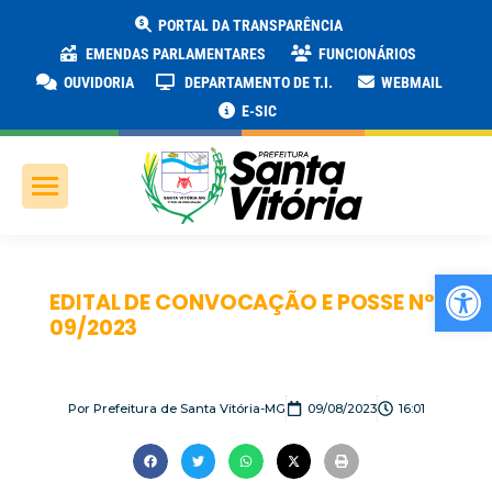
PORTAL DA TRANSPARÊNCIA
EMENDAS PARLAMENTARES
FUNCIONÁRIOS
OUVIDORIA
DEPARTAMENTO DE T.I.
WEBMAIL
E-SIC
Ab
EDITAL DE CONVOCAÇÃO E POSSE N°
09/2023
Por
Prefeitura de Santa Vitória-MG
09/08/2023
16:01