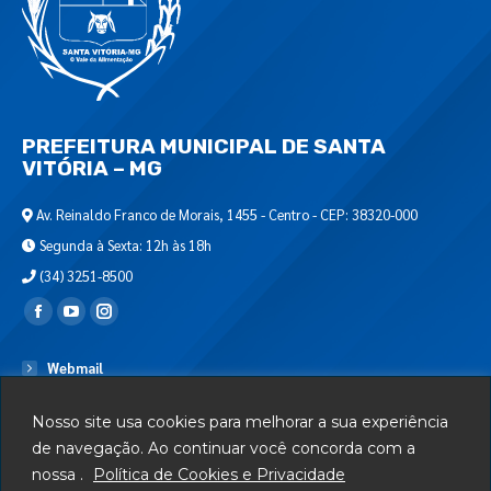
PREFEITURA MUNICIPAL DE SANTA
VITÓRIA – MG
Av. Reinaldo Franco de Morais, 1455 - Centro - CEP: 38320-000
Segunda à Sexta: 12h às 18h
(34) 3251-8500
Encontre-nos em:
Webmail
Departamento de T.I.
Nosso site usa cookies para melhorar a sua experiência
Serviços
de navegação. Ao continuar você concorda com a
nossa .
Política de Cookies e Privacidade
Telefones Úteis