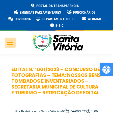
PORTAL DA TRANSPARÊNCIA
EMENDAS PARLAMENTARES
FUNCIONÁRIOS
OUVIDORIA
DEPARTAMENTO DE T.I.
WEBMAIL
E-SIC
Ab
EDITAL N.º 001/2023 – CONCURSO DE
FOTOGRAFIAS – TEMA: NOSSOS BENS
TOMBADOS E INVENTARIADOS –
SECRETARIA MUNICIPAL DE CULTURA
E TURISMO – RETIFICAÇÃO DE EDITAL
Por
Prefeitura de Santa Vitória-MG
04/09/2023
11:06