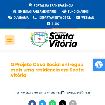
PORTAL DA TRANSPARÊNCIA
EMENDAS PARLAMENTARES
FUNCIONÁRIOS
OUVIDORIA
DEPARTAMENTO DE T.I.
WEBMAIL
E-SIC
Ab
O Projeto Casa Social entregou
mais uma residência em Santa
Vitória
Por
Prefeitura de Santa Vitória-MG
12/03/2024
15:25