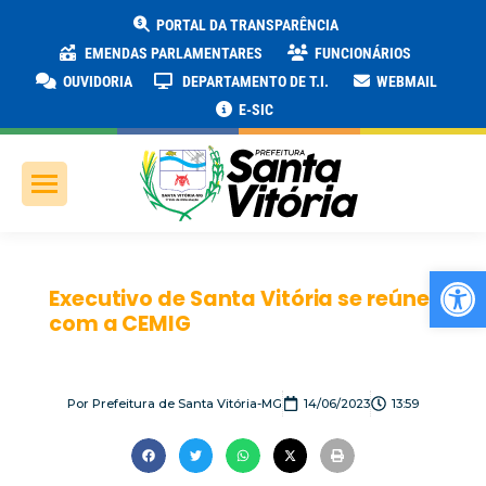
PORTAL DA TRANSPARÊNCIA
EMENDAS PARLAMENTARES
FUNCIONÁRIOS
OUVIDORIA
DEPARTAMENTO DE T.I.
WEBMAIL
E-SIC
Ab
Executivo de Santa Vitória se reúne
com a CEMIG
Por
Prefeitura de Santa Vitória-MG
14/06/2023
13:59