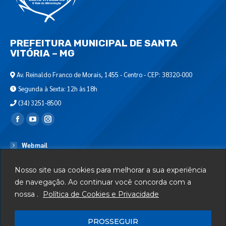
PREFEITURA MUNICIPAL DE SANTA
VITÓRIA – MG
Av. Reinaldo Franco de Morais, 1455 - Centro - CEP: 38320-000
Segunda à Sexta: 12h às 18h
(34) 3251-8500
Encontre-nos em:
Webmail
Departamento de T.I.
Nosso site usa cookies para melhorar a sua experiência
Serviços
de navegação. Ao continuar você concorda com a
nossa .
Política de Cookies e Privacidade
Telefones Úteis
Mapa do Site
PROSSEGUIR