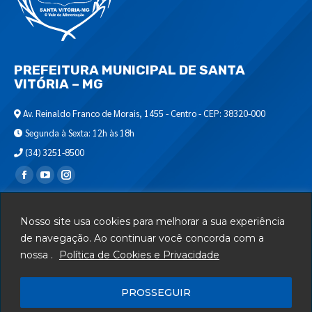
PREFEITURA MUNICIPAL DE SANTA
VITÓRIA – MG
Av. Reinaldo Franco de Morais, 1455 - Centro - CEP: 38320-000
Segunda à Sexta: 12h às 18h
(34) 3251-8500
Encontre-nos em:
Webmail
Nosso site usa cookies para melhorar a sua experiência
Departamento de T.I.
de navegação. Ao continuar você concorda com a
nossa .
Política de Cookies e Privacidade
Serviços
Telefones Úteis
PROSSEGUIR
Mapa do Site