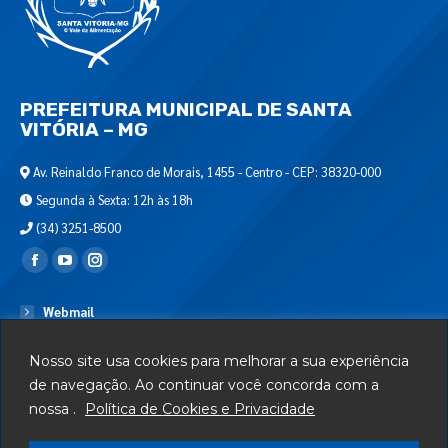
PREFEITURA MUNICIPAL DE SANTA
VITÓRIA – MG
Av. Reinaldo Franco de Morais, 1455 - Centro - CEP: 38320-000
Segunda à Sexta: 12h às 18h
(34) 3251-8500
Encontre-nos em:
Webmail
Departamento de T.I.
Nosso site usa cookies para melhorar a sua experiência
Serviços
de navegação. Ao continuar você concorda com a
nossa .
Política de Cookies e Privacidade
Telefones Úteis
Mapa do Site