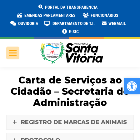
PORTAL DA TRANSPARÊNCIA
EMENDAS PARLAMENTARES
FUNCIONÁRIOS
OUVIDORIA
DEPARTAMENTO DE T.I.
WEBMAIL
E-SIC
Carta de Serviços ao
Ab
Cidadão – Secretaria de
Administração
REGISTRO DE MARCAS DE ANIMAIS