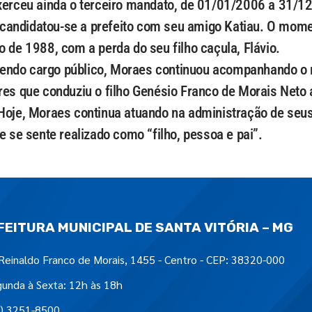
xerceu ainda o terceiro mandato, de 01/01/2006 a 31/1
andidatou-se a prefeito com seu amigo Katiau. O momen
o de 1988, com a perda do seu filho caçula, Flávio.
ndo cargo público, Moraes continuou acompanhando o mo
res que conduziu o filho Genésio Franco de Morais Neto a
Hoje, Moraes continua atuando na administração de seus
e se sente realizado como “filho, pessoa e pai”.
FEITURA MUNICIPAL DE SANTA VITÓRIA – MG
Reinaldo Franco de Morais, 1455 - Centro - CEP: 38320-000
unda à Sexta: 12h às 18h
) 3251-8500