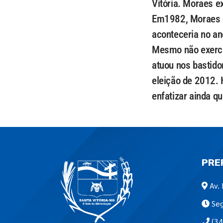
Vitória. Moraes e
Em1982, Moraes c
aconteceria no an
Mesmo não exerce
atuou nos bastido
eleição de 2012. 
enfatizar ainda qu
PRE
Av. 
Seg
(34