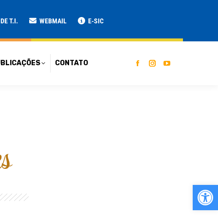
ATO
E T.I.
WEBMAIL
E-SIC
BLICAÇÕES
CONTATO
es
Ab