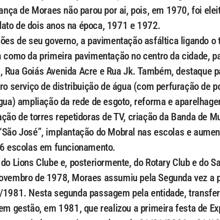
rança de Moraes não parou por ai, pois, em 1970, foi eleit
ato de dois anos na época, 1971 e 1972.
ções de seu governo, a pavimentação asfáltica ligando o
m como da primeira pavimentação no centro da cidade, 
, Rua Goiás Avenida Acre e Rua Jk. Também, destaque p
iro serviço de distribuição de água (com perfuração de p
água) ampliação da rede de esgoto, reforma e aparelhag
ação de torres repetidoras de TV, criação da Banda de M
 “São José”, implantação do Mobral nas escolas e aume
56 escolas em funcionamento.
 do Lions Clube e, posteriormente, do Rotary Club e do Sa
ovembro de 1978, Moraes assumiu pela Segunda vez a pr
/1981. Nesta segunda passagem pela entidade, transfer
 em gestão, em 1981, que realizou a primeira festa de E