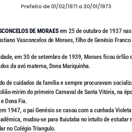
Prefeito de 01/02/1971 a 30/01/1973
SCONCELOS DE MORAES
em 25 de outubro de 1937 nasc
lustiano Vasconcelos de Moraes, filho de Genésio Franco
idade, em 30 de setembro de 1939, Moraes ficou órfão 
ados da avó materna, Dona Mariquinha.
o de cuidados da família e sempre procuravam socializá
olião-mirim do primeiro Carnaval de Santa Vitória, na ép
 e Dona Fia.
 em 1947, o pai Genésio se casou com a cunhada Violet
adêmica, mudou-se para Ituiutaba no intuito de estudar n
ar no Colégio Triangulo.