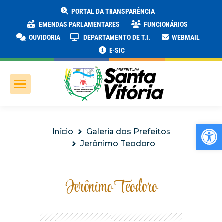
PORTAL DA TRANSPARÊNCIA
EMENDAS PARLAMENTARES
FUNCIONÁRIOS
OUVIDORIA
DEPARTAMENTO DE T.I.
WEBMAIL
E-SIC
Ab
Você está aqui:
Início
Galeria dos Prefeitos
Jerônimo Teodoro
Jerônimo Teodoro