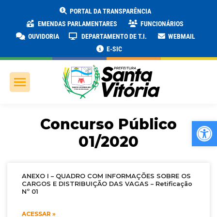
PORTAL DA TRANSPARÊNCIA
EMENDAS PARLAMENTARES
FUNCIONÁRIOS
OUVIDORIA
DEPARTAMENTO DE T.I.
WEBMAIL
E-SIC
Concurso Público
Ab
01/2020
ANEXO I – QUADRO COM INFORMAÇÕES SOBRE OS
CARGOS E DISTRIBUIÇÃO DAS VAGAS – Retificação
Nº 01
ACESSAR »