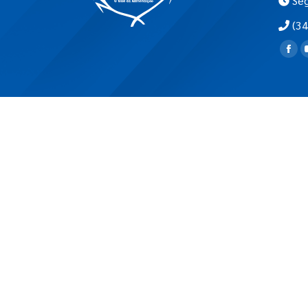
Seg
(34
Encon