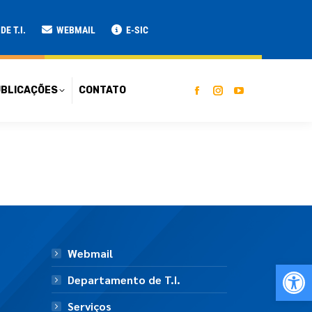
ATO
E T.I.
WEBMAIL
E-SIC
BLICAÇÕES
CONTATO
Webmail
Ab
Departamento de T.I.
Serviços