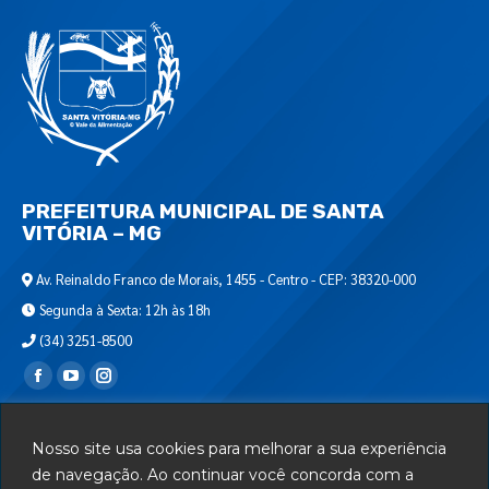
PREFEITURA MUNICIPAL DE SANTA
VITÓRIA – MG
Av. Reinaldo Franco de Morais, 1455 - Centro - CEP: 38320-000
Segunda à Sexta: 12h às 18h
(34) 3251-8500
Encontre-nos em:
Webmail
Nosso site usa cookies para melhorar a sua experiência
Departamento de T.I.
de navegação. Ao continuar você concorda com a