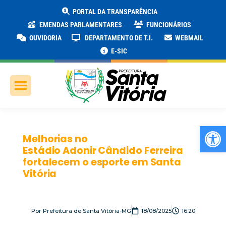
PORTAL DA TRANSPARÊNCIA
EMENDAS PARLAMENTARES
FUNCIONÁRIOS
OUVIDORIA
DEPARTAMENTO DE T.I.
WEBMAIL
E-SIC
Ab
Melhorias no
Estádio Adonir Cândido Ferreira
fortalecem o esporte em Santa
Vitória
Por
Prefeitura de Santa Vitória-MG
18/08/2025
16:20