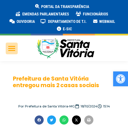
PORTAL DA TRANSPARÊNCIA
EMENDAS PARLAMENTARES
FUNCIONÁRIOS
OUVIDORIA
DEPARTAMENTO DE T.I.
WEBMAIL
E-SIC
Ab
Prefeitura de Santa Vitória
entregou mais 2 casas sociais
Por
Prefeitura de Santa Vitória-MG
18/10/2024
15:14