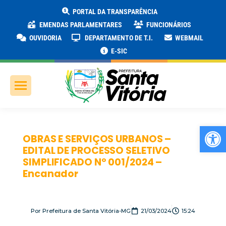
PORTAL DA TRANSPARÊNCIA
EMENDAS PARLAMENTARES
FUNCIONÁRIOS
OUVIDORIA
DEPARTAMENTO DE T.I.
WEBMAIL
E-SIC
Ab
OBRAS E SERVIÇOS URBANOS –
EDITAL DE PROCESSO SELETIVO
SIMPLIFICADO Nº 001/2024 –
Encanador
Por
Prefeitura de Santa Vitória-MG
21/03/2024
15:24