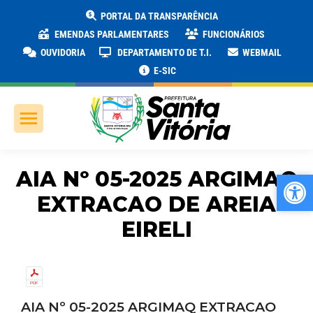
PORTAL DA TRANSPARÊNCIA
EMENDAS PARLAMENTARES
FUNCIONÁRIOS
OUVIDORIA
DEPARTAMENTO DE T.I.
WEBMAIL
E-SIC
AIA Nº 05-2025 ARGIMAQ
Ab
Ab
EXTRACAO DE AREIA
EIRELI
AIA Nº 05-2025 ARGIMAQ EXTRACAO