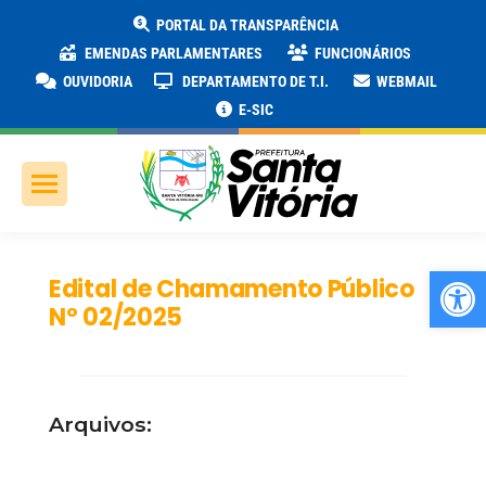
PORTAL DA TRANSPARÊNCIA
EMENDAS PARLAMENTARES
FUNCIONÁRIOS
OUVIDORIA
DEPARTAMENTO DE T.I.
WEBMAIL
E-SIC
Ab
Edital de Chamamento Público
Nº 02/2025
Arquivos: