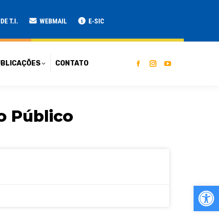
ATO
E T.I.
WEBMAIL
E-SIC
BLICAÇÕES
CONTATO
 Público
Ab