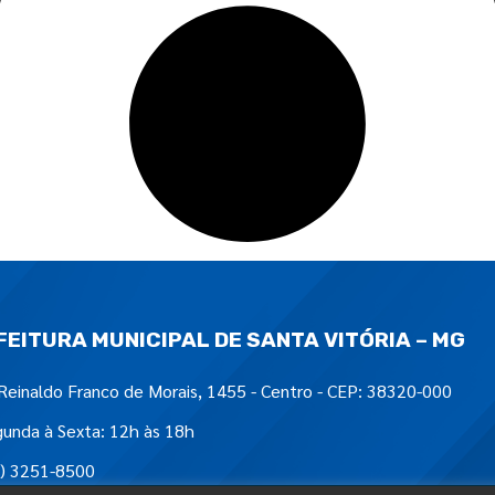
FEITURA MUNICIPAL DE SANTA VITÓRIA – MG
Reinaldo Franco de Morais, 1455 - Centro - CEP: 38320-000
unda à Sexta: 12h às 18h
) 3251-8500