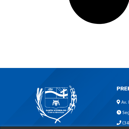
PRE
Av. 
Seg
(34