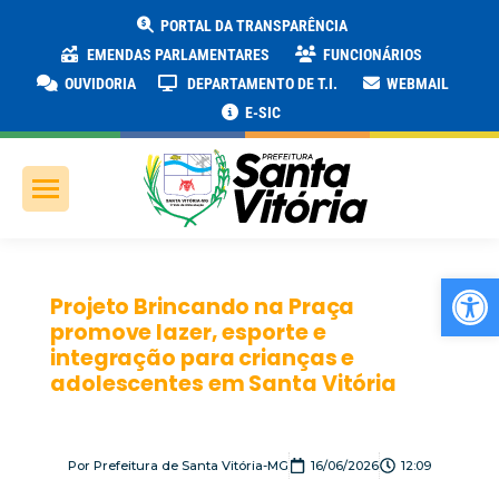
PORTAL DA TRANSPARÊNCIA
EMENDAS PARLAMENTARES
FUNCIONÁRIOS
OUVIDORIA
DEPARTAMENTO DE T.I.
WEBMAIL
E-SIC
Ab
Projeto Brincando na Praça
promove lazer, esporte e
integração para crianças e
adolescentes em Santa Vitória
Por
Prefeitura de Santa Vitória-MG
16/06/2026
12:09