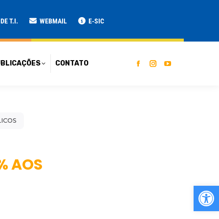
ATO
E T.I.
WEBMAIL
E-SIC
BLICAÇÕES
CONTATO
LICOS
4% AOS
Ab