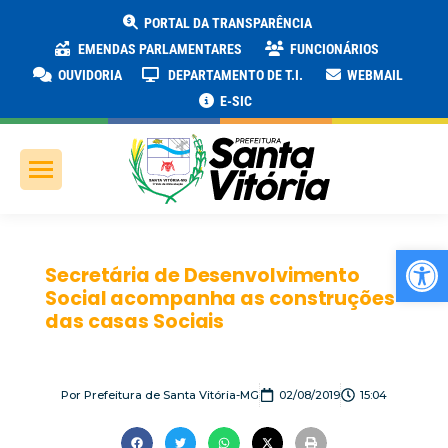
PORTAL DA TRANSPARÊNCIA
EMENDAS PARLAMENTARES
FUNCIONÁRIOS
OUVIDORIA
DEPARTAMENTO DE T.I.
WEBMAIL
E-SIC
Ab
Secretária de Desenvolvimento
Social acompanha as construções
das casas Sociais
Por
Prefeitura de Santa Vitória-MG
02/08/2019
15:04